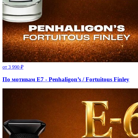
от
3 990
₽
По мотивам E7 - Penhaligon’s / Fortuitous Finley