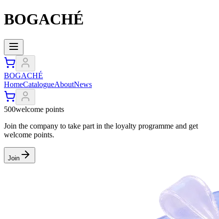
BOGACHÉ
BOGACHÉ
Home
Catalogue
About
News
500
welcome points
Join the company to take part in the loyalty programme and get
welcome points.
Join