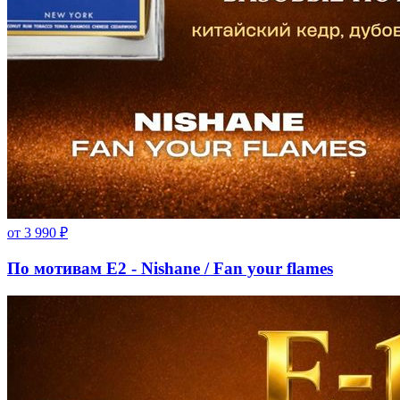
от
3 990
₽
По мотивам E2 - Nishane / Fan your flames