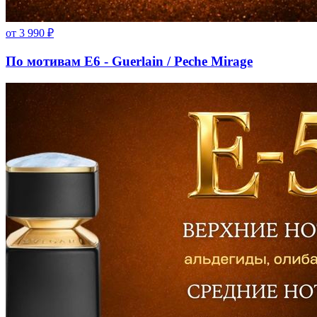
от
3 990
₽
По мотивам E6 - Guerlain / Peche Mirage