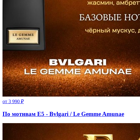
от
3 990
₽
По мотивам E5 - Bvlgari / Le Gemme Amunae