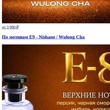
от
3 990
₽
По мотивам E9 - Nishane / Wulong Cha