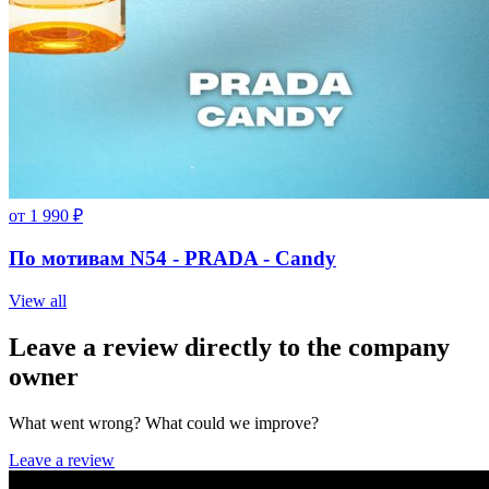
от
1 990
₽
По мотивам N54 - PRADA - Candy
View all
Leave a review directly to the company
owner
What went wrong? What could we improve?
Leave a review