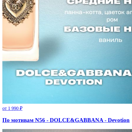
от
1 990
₽
По мотивам N56 - DOLCE&GABBANA - Devotion