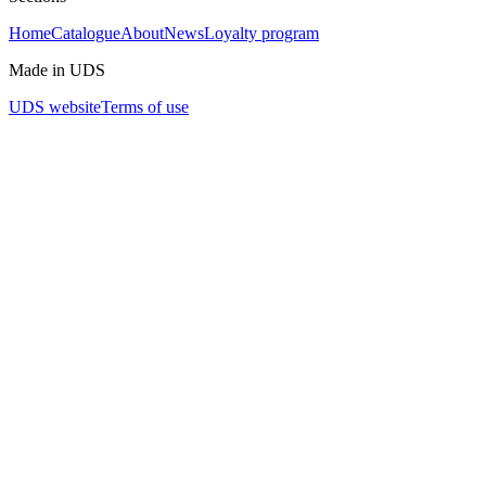
Home
Catalogue
About
News
Loyalty program
Made in UDS
UDS website
Terms of use