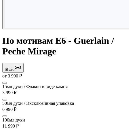
По мотивам E6 - Guerlain /
Peche Mirage
Share
от
3 990
₽
15мл духи / Флакон в виде камня
3 990
₽
50мл духи / Эксклюзивная упаковка
6 990
₽
100мл духи
11 990
₽