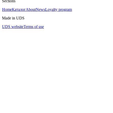
Sections
Home
Каталог
About
News
Loyalty program
Made in UDS
UDS website
Terms of use