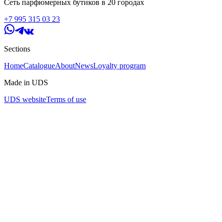
Сеть парфюмерных бутиков в 20 городах
+7 995 315 03 23
Sections
Home
Catalogue
About
News
Loyalty program
Made in UDS
UDS website
Terms of use