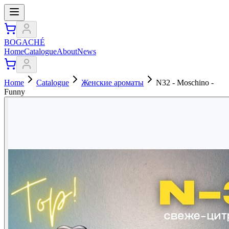
BOGACHÉ
Home
Catalogue
About
News
Home
Catalogue
Женские ароматы
N32 - Moschino -
Funny