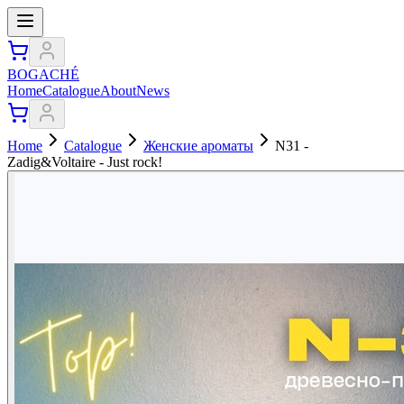
BOGACHÉ
Home
Catalogue
About
News
Home
Catalogue
Женские ароматы
N31 -
Zadig&Voltaire - Just rock!