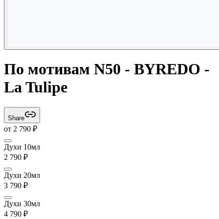
По мотивам N50 - BYREDO -
La Tulipe
Share
от
2 790
₽
Духи 10мл
2 790
₽
Духи 20мл
3 790
₽
Духи 30мл
4 790
₽