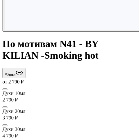
По мотивам N41 - BY
KILIAN -Smoking hot
Share
от
2 790
₽
Духи 10мл
2 790
₽
Духи 20мл
3 790
₽
Духи 30мл
4 790
₽