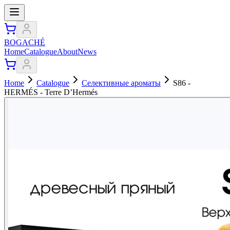
BOGACHÉ
Home
Catalogue
About
News
Home
Catalogue
Селективные ароматы
S86 -
HERMÉS - Terre D’Hermés