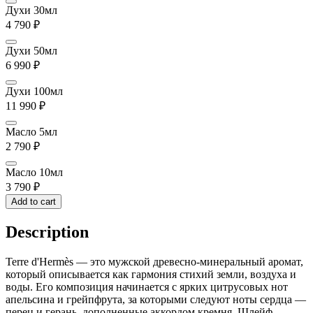
Духи 30мл
4 790
₽
Духи 50мл
6 990
₽
Духи 100мл
11 990
₽
Масло 5мл
2 790
₽
Масло 10мл
3 790
₽
Add to cart
Description
Terre d'Hermès — это мужской древесно-минеральный аромат,
который описывается как гармония стихий земли, воздуха и
воды. Его композиция начинается с ярких цитрусовых нот
апельсина и грейпфрута, за которыми следуют ноты сердца —
перец и герань, дополненные аккордом кремня. Шлейф